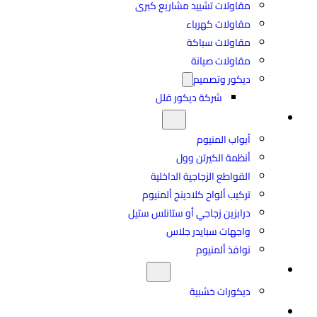
مقاولات تشييد مشاريع كبرى
مقاولات كهرباء
مقاولات سباكة
مقاولات صيانة
ديكور وتصميم
شركة ديكور فلل
مصنع الألمنيوم
أبواب المنيوم
أنظمة الكيرتن وول
القواطع الزجاجية الداخلية
تركيب ألواح كلادينج ألمنيوم
درابزين زجاجي أو ستانلس ستيل
واجهات سبايدر جلاس
نوافذ ألمنيوم
مصنع بينان للخشب
ديكورات خشبية
تواصل معنا