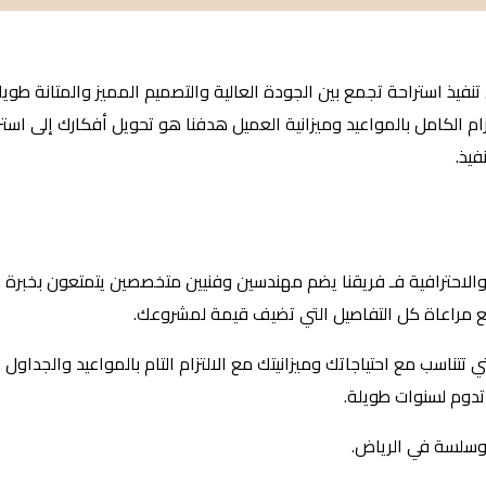
فيذ استراحة تجمع بين الجودة العالية والتصميم المميز والمتانة طويل
زام الكامل بالمواعيد وميزانية العميل هدفنا هو تحويل أفكارك إلى اس
فيذ.
لتميز والاحترافية فـ فريقنا يضم مهندسين وفنيين متخصصين يتمتعون بخب
مع مراعاة كل التفاصيل التي تضيف قيمة لمشروعك.
تناسب مع احتياجاتك وميزانيتك مع الالتزام التام بالمواعيد والجداول 
تدوم لسنوات طويلة.
ة وسلسة في الرياض.