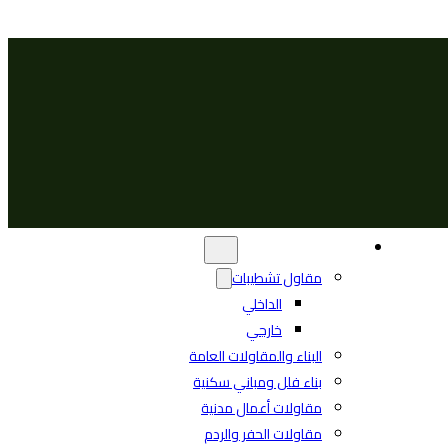
الرئيسية
من نحن
خدماتنا
عملاؤنا
مقاولات عامة
مقاول تشطيبات
الداخلي
خارجي
البناء والمقاولات العامة
بناء فلل ومباني سكنية
مقاولات أعمال مدنية
مقاولات الحفر والردم