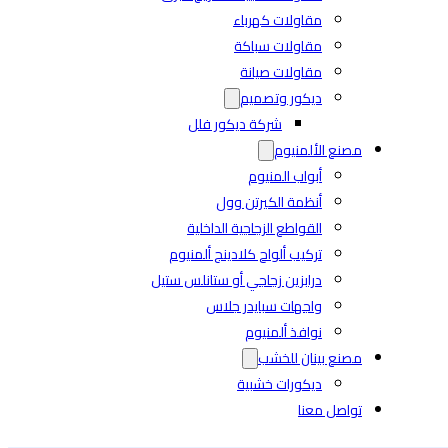
مقاولات كهرباء
مقاولات سباكة
مقاولات صيانة
ديكور وتصميم
شركة ديكور فلل
مصنع الألمنيوم
أبواب المنيوم
أنظمة الكيرتن وول
القواطع الزجاجية الداخلية
تركيب ألواح كلادينج ألمنيوم
درابزين زجاجي أو ستانلس ستيل
واجهات سبايدر جلاس
نوافذ ألمنيوم
مصنع بينان للخشب
ديكورات خشبية
تواصل معنا