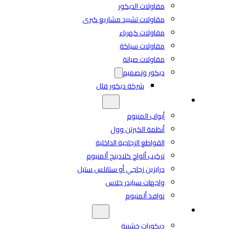
مقاولات الديكور
مقاولات تشييد مشاريع كبرى
مقاولات كهرباء
مقاولات سباكة
مقاولات صيانة
ديكور وتصميم
شركة ديكور فلل
مصنع الألمنيوم
أبواب المنيوم
أنظمة الكيرتن وول
القواطع الزجاجية الداخلية
تركيب ألواح كلادينج ألمنيوم
درابزين زجاجي أو ستانلس ستيل
واجهات سبايدر جلاس
نوافذ ألمنيوم
مصنع بينان للخشب
ديكورات خشبية